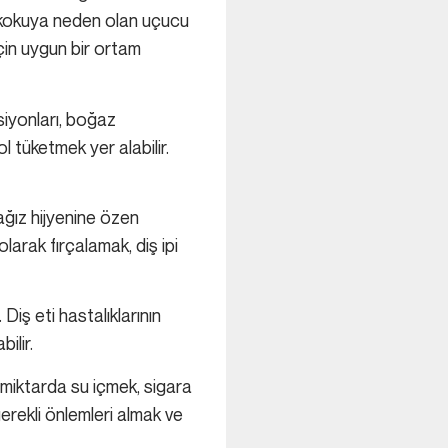
ü kokuya neden olan uçucu
 için uygun bir ortam
siyonları, boğaz
l tüketmek yer alabilir.
ağız hijyenine özen
larak fırçalamak, diş ipi
Diş eti hastalıklarının
ilir.
 miktarda su içmek, sigara
gerekli önlemleri almak ve