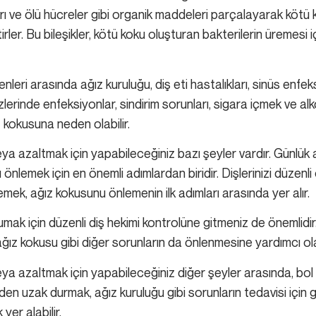
ları ve ölü hücreler gibi organik maddeleri parçalayarak köt
etirler. Bu bileşikler, kötü koku oluşturan bakterilerin üremesi
leri arasında ağız kuruluğu, diş eti hastalıkları, sinüs enfek
lerinde enfeksiyonlar, sindirim sorunları, sigara içmek ve alko
z kokusuna neden olabilir.
a azaltmak için yapabileceğiniz bazı şeyler vardır. Günlük 
lemek için en önemli adımlardan biridir. Dişlerinizi düzenli o
lemek, ağız kokusunu önlemenin ilk adımları arasında yer alır.
rumak için düzenli diş hekimi kontrolüne gitmeniz de önemlidir. 
ağız kokusu gibi diğer sorunların da önlenmesine yardımcı olab
a azaltmak için yapabileceğiniz diğer şeyler arasında, bol
den uzak durmak, ağız kuruluğu gibi sorunların tedavisi için 
yer alabilir.