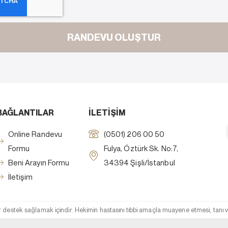
RANDEVU OLUŞTUR
BAĞLANTILAR
İLETİŞİM
Online Randevu
(‎0501) 206 00 50
Formu
Fulya, Öztürk Sk. No:7,
Beni Arayın Formu
34394 Şişli/İstanbul
İletişim
ler destek sağlamak içindir. Hekimin hastasını tıbbi amaçla muayene etmesi, tanı