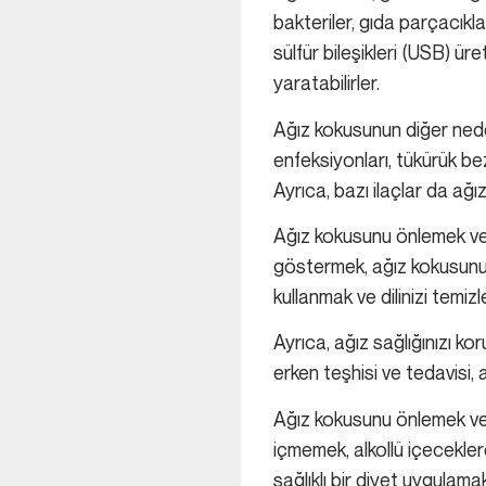
bakteriler, gıda parçacık
sülfür bileşikleri (USB) ür
yaratabilirler.
Ağız kokusunun diğer neden
enfeksiyonları, tükürük bez
Ayrıca, bazı ilaçlar da ağı
Ağız kokusunu önlemek vey
göstermek, ağız kokusunu ön
kullanmak ve dilinizi temiz
Ayrıca, ağız sağlığınızı ko
erken teşhisi ve tedavisi, 
Ağız kokusunu önlemek vey
içmemek, alkollü içecekler
sağlıklı bir diyet uygulamak 